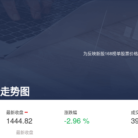
为反映新股168榜单股票价
走势图
最新收盘
涨跌幅
成
1444.82
-2.96 %
3