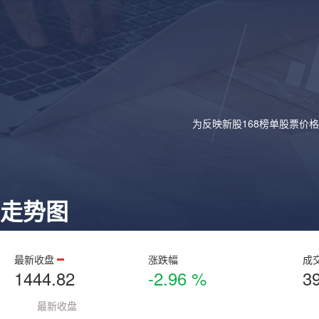
为反映新股168榜单股票价
走势图
最新收盘
涨跌幅
成
1444.82
-2.96 %
3