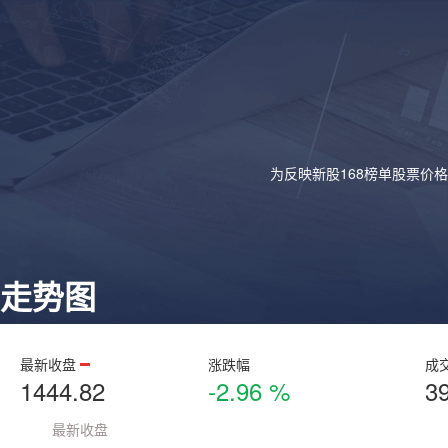
为反映新股168榜单股票价
走势图
最新收盘
涨跌幅
成
1444.82
-2.96 %
3