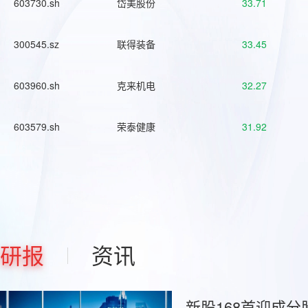
603730.sh
岱美股份
33.71
300545.sz
联得装备
33.45
603960.sh
克来机电
32.27
603579.sh
荣泰健康
31.92
研报
资讯
新股168首迎成分