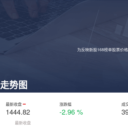
为反映新股168榜单股票价
走势图
最新收盘
涨跌幅
成
1444.82
-2.96 %
3