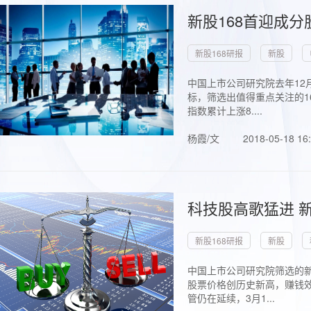
新股168首迎成分
新股168研报
新股
中国上市公司研究院去年12
标，筛选出值得重点关注的1
指数累计上涨8....
杨霞/文
2018-05-18 16
科技股高歌猛进 新
新股168研报
新股
中国上市公司研究院筛选的新
股票价格创历史新高，赚钱效
管仍在延续，3月1...