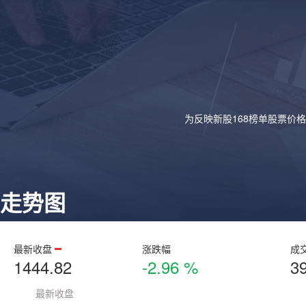
为反映新股168榜单股票价
走势图
最新收盘
涨跌幅
成
1444.82
-2.96 %
3