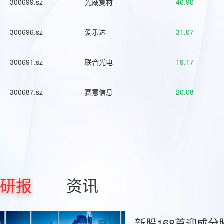
300699.sz
光威复材
46.90
300696.sz
爱乐达
31.07
300691.sz
联合光电
19.17
300687.sz
赛意信息
20.08
研报
资讯
新股168首迎成分