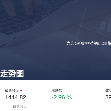
为反映新股168榜单股票价
走势图
最新收盘
涨跌幅
成
1444.82
-2.96 %
3