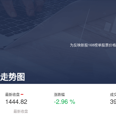
为反映新股168榜单股票价
走势图
最新收盘
涨跌幅
成
1444.82
-2.96 %
3