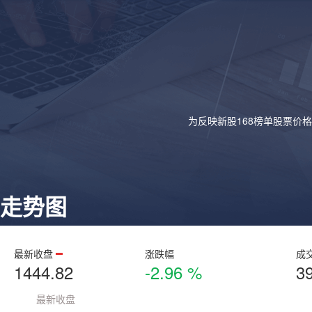
为反映新股168榜单股票价
走势图
最新收盘
涨跌幅
成
1444.82
-2.96 %
3