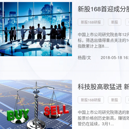
新股168首迎成分
新股168研报
新股
中国上市公司研究院去年12
标，筛选出值得重点关注的1
指数累计上涨8....
杨霞/文
2018-05-18 16
科技股高歌猛进 新
新股168研报
新股
中国上市公司研究院筛选的新
股票价格创历史新高，赚钱效
管仍在延续，3月1...