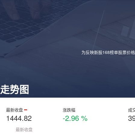
为反映新股168榜单股票价
走势图
最新收盘
涨跌幅
成
1444.82
-2.96 %
3