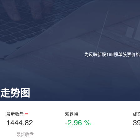
为反映新股168榜单股票价
走势图
最新收盘
涨跌幅
成
1444.82
-2.96 %
3