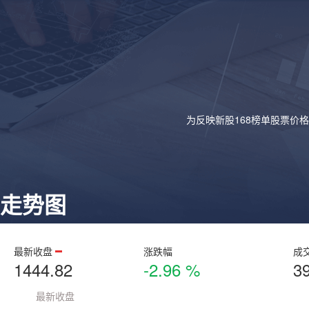
为反映新股168榜单股票价
走势图
最新收盘
涨跌幅
成
1444.82
-2.96 %
3