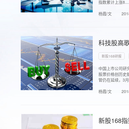
指数累计上涨8...
杨霞/文
201
科技股高歌
新股168研报
中国上市公司研究
股票价格创历史新
管仍在延续，3月1.
杨霞/文
201
新股168