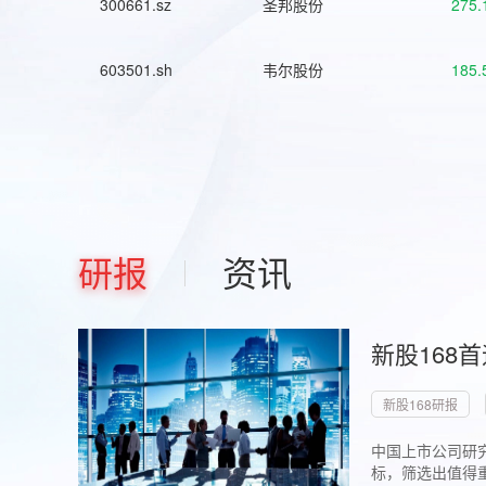
300661.sz
圣邦股份
275.
603501.sh
韦尔股份
185.
研报
资讯
新股168
新股168研报
中国上市公司研究
标，筛选出值得重