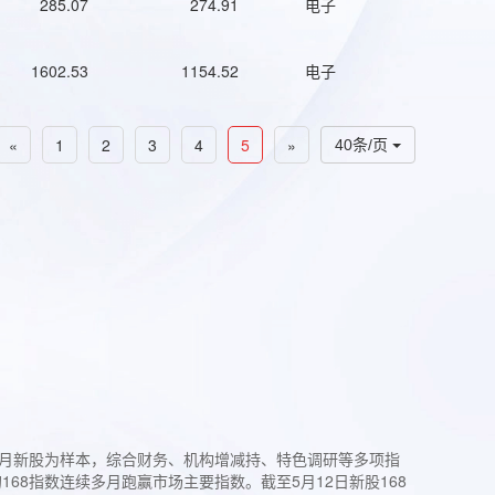
285.07
274.91
电子
1602.53
1154.52
电子
«
1
2
3
4
5
»
40条/页
过3个月新股为样本，综合财务、机构增减持、特色调研等多项指
68指数连续多月跑赢市场主要指数。截至5月12日新股168