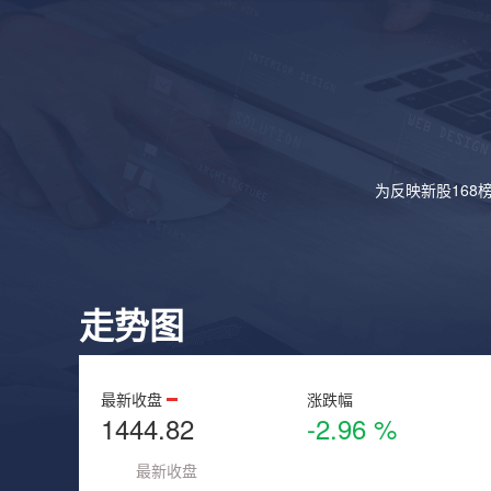
为反映新股168
走势图
最新收盘
涨跌幅
1444.82
-2.96 %