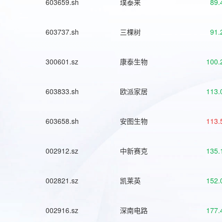
603659.sh
璞泰来
89.
603737.sh
三棵树
91.
300601.sz
康泰生物
100.
603833.sh
欧派家居
113.
603658.sh
安图生物
113.
002912.sz
中新赛克
135.
002821.sz
凯莱英
152.
002916.sz
深南电路
177.