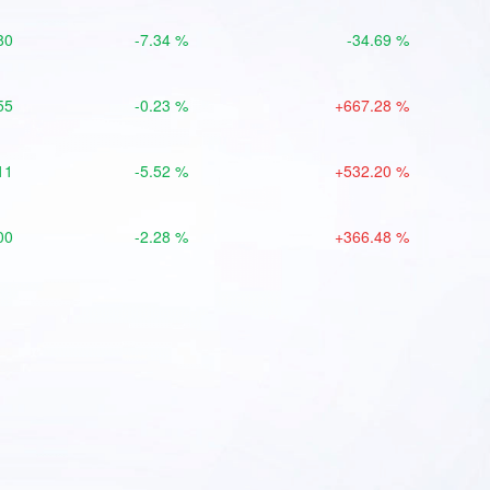
80
-7.34 %
-34.69 %
55
-0.23 %
+667.28 %
11
-5.52 %
+532.20 %
00
-2.28 %
+366.48 %