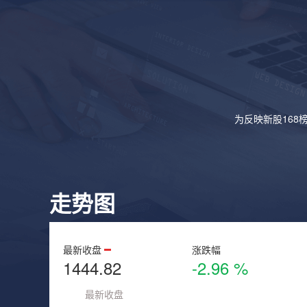
为反映新股168
走势图
最新收盘
涨跌幅
1444.82
-2.96 %