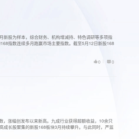
过3个月新股为样本，综合财务、机构增减持、特色调研等多项指
68指数连续多月跑赢市场主要指数。截至5月12日新股168
0
0
股指数，涨幅创发布以来新高。九成行业获得超额收益，10余只
高成长股聚集的新股168板块3月持续攀升。与此同时，严监