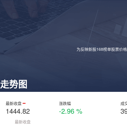
为反映新股168榜单股票价
走势图
最新收盘
涨跌幅
成
1444.82
-2.96 %
3