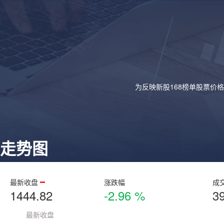
为反映新股168榜单股票价
走势图
最新收盘
涨跌幅
成
1444.82
-2.96 %
3