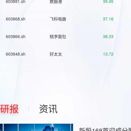
603881.sh
数据港
39.45
603868.sh
飞科电器
37.16
603866.sh
桃李面包
38.33
603848.sh
好太太
13.72
研报
资讯
新股168首迎成分