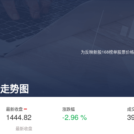
为反映新股168榜单股票价
走势图
最新收盘
涨跌幅
成
1444.82
-2.96 %
3