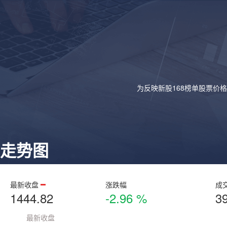
为反映新股168榜单股票价
走势图
最新收盘
涨跌幅
成
1444.82
-2.96 %
3