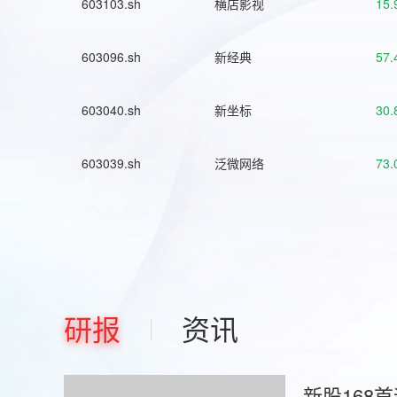
603103.sh
横店影视
15.
603096.sh
新经典
57.
603040.sh
新坐标
30.
603039.sh
泛微网络
73.
研报
资讯
新股168