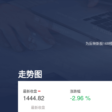
为反映新股168
走势图
最新收盘
涨跌幅
1444.82
-2.96 %