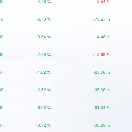
42
-4.76 %
+2.54 %
18
-6.73 %
-79.27 %
80
-3.84 %
-14.48 %
88
-7.79 %
+13.88 %
67
-1.62 %
-23.56 %
98
-6.52 %
-35.38 %
00
-8.08 %
-61.04 %
07
-3.72 %
-33.29 %