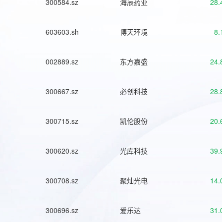
300584.sz
海辰药业
28.
603603.sh
博天环境
8.
002889.sz
东方嘉盛
24.
300667.sz
必创科技
28.
300715.sz
凯伦股份
20.
300620.sz
光库科技
39.
300708.sz
聚灿光电
14.
300696.sz
爱乐达
31.