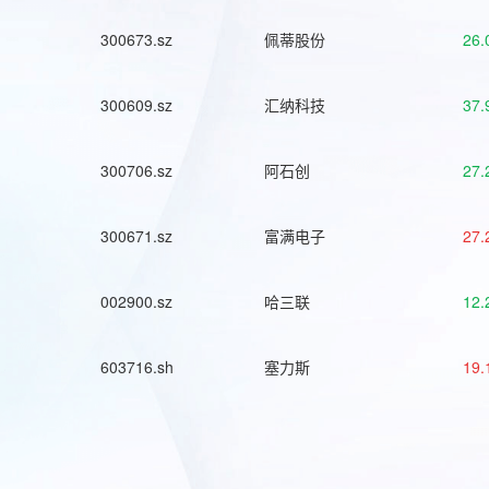
300673.sz
佩蒂股份
26.
300609.sz
汇纳科技
37.
300706.sz
阿石创
27.
300671.sz
富满电子
27.
002900.sz
哈三联
12.
603716.sh
塞力斯
19.