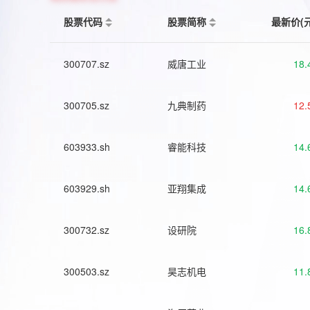
股票代码
股票简称
最新价(
300707.sz
威唐工业
18.
300705.sz
九典制药
12.
603933.sh
睿能科技
14.
603929.sh
亚翔集成
14.
300732.sz
设研院
16.
300503.sz
昊志机电
11.