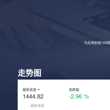
为反映新股168
走势图
最新收盘
涨跌幅
1444.82
-2.96 %