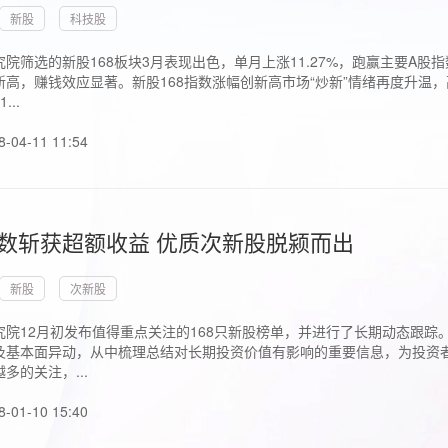
新股
科技股
院筛选的新股168板块3月表现出色，单月上涨11.27%，跑赢主要A
高，赚钱效应显著。新股168指数涨幅创新高市场“炒新”情绪再度升温，
..
8-04-11 11:54
指数斩获超额收益 优质次新股脱颍而出
新股
次新股
究院12月初发布值得重点关注的168只新股榜单，并进行了长期动态跟踪
及基本面异动，从中梳理总结对长期投资价值有影响的重要信息，为投资者
多的关注，...
8-01-10 15:40