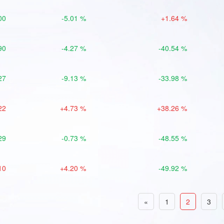
00
-5.01 %
+1.64 %
90
-4.27 %
-40.54 %
27
-9.13 %
-33.98 %
22
+4.73 %
+38.26 %
29
-0.73 %
-48.55 %
10
+4.20 %
-49.92 %
«
1
2
3