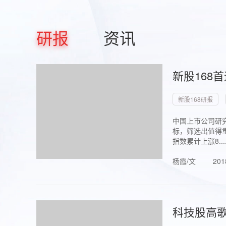
研报
资讯
新股168
新股168研报
中国上市公司研究
标，筛选出值得重
指数累计上涨8...
杨霞/文
201
科技股高歌