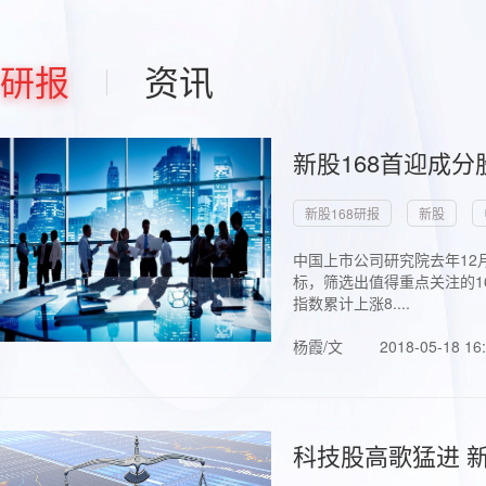
研报
资讯
新股168首迎成分
新股168研报
新股
中国上市公司研究院去年12
标，筛选出值得重点关注的1
指数累计上涨8....
杨霞/文
2018-05-18 16
科技股高歌猛进 新