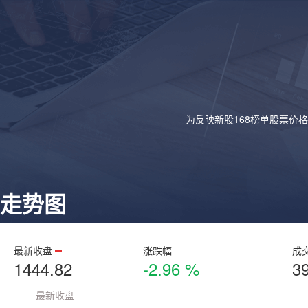
为反映新股168榜单股票价
走势图
最新收盘
涨跌幅
成
1444.82
-2.96 %
3