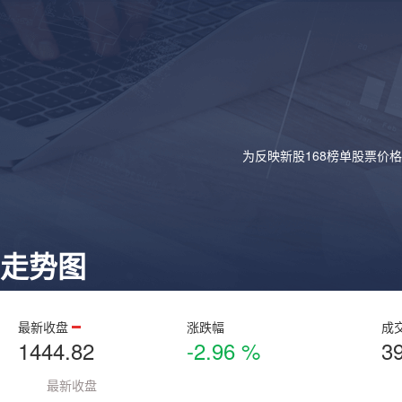
为反映新股168榜单股票价
走势图
最新收盘
涨跌幅
成
1444.82
-2.96 %
3