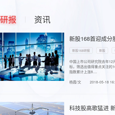
研报
资讯
新股168首迎成分
新股168研报
新股
中国上市公司研究院去年12
标，筛选出值得重点关注的1
指数累计上涨8....
杨霞/文
2018-05-18 16
科技股高歌猛进 新