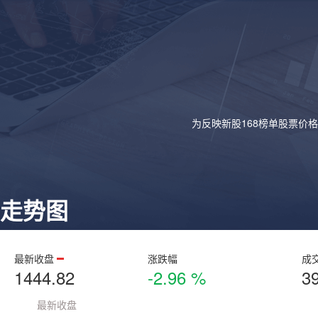
为反映新股168榜单股票价
走势图
最新收盘
涨跌幅
成
1444.82
-2.96 %
3