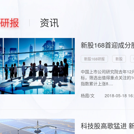
研报
资讯
新股168首迎成分
新股168研报
新股
中国上市公司研究院去年12
标，筛选出值得重点关注的1
指数累计上涨8....
杨霞/文
2018-05-18 16
科技股高歌猛进 新