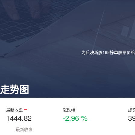
为反映新股168榜单股票价
走势图
最新收盘
涨跌幅
成
1444.82
-2.96 %
3