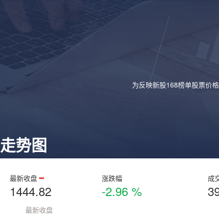
为反映新股168榜单股票价
走势图
最新收盘
涨跌幅
成
1444.82
-2.96 %
3