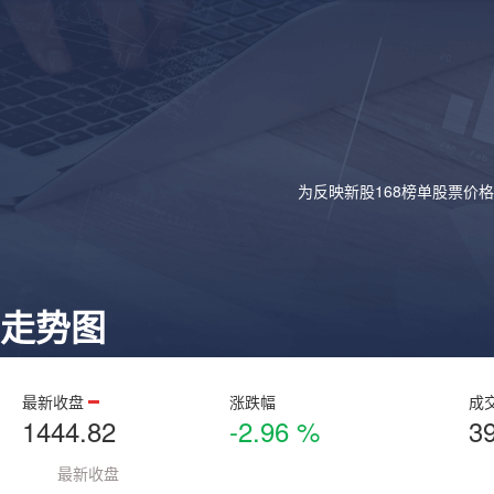
为反映新股168榜单股票价
走势图
最新收盘
涨跌幅
成
1444.82
-2.96 %
3