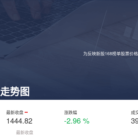
为反映新股168榜单股票价
走势图
最新收盘
涨跌幅
成
1444.82
-2.96 %
3