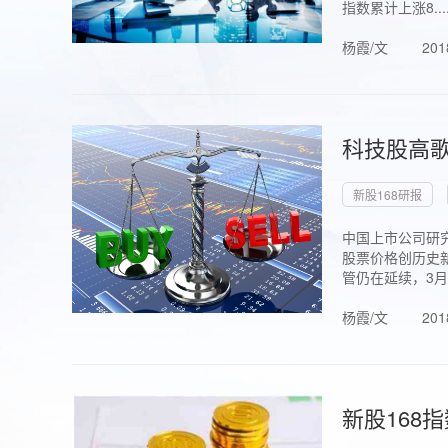
指数累计上涨8...
杨霞/文
201
科技股高歌
新股168研报
中国上市公司研究
股票价格创历史新
管仍在延续，3月1.
杨霞/文
201
新股168