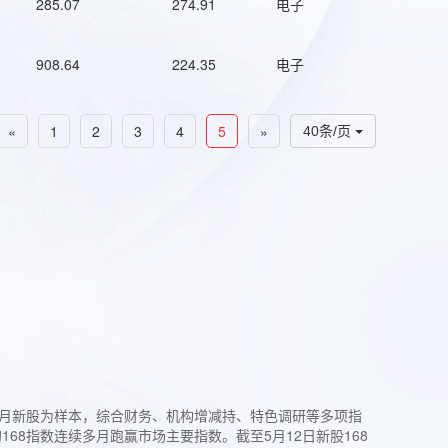
285.07
274.91
电子
908.64
224.35
电子
«
1
2
3
4
5
»
40条/页
过3个月新股为样本，综合财务、机构增减持、特色调研等多项指
68指数连续多月跑赢市场主要指数。截至5月12日新股168