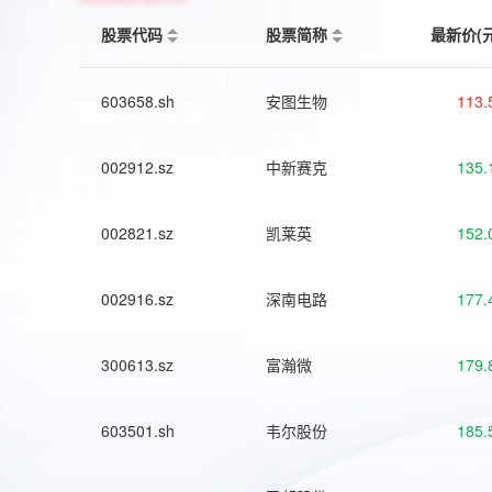
股票代码
股票简称
最新价(
603658.sh
安图生物
113.
002912.sz
中新赛克
135.
002821.sz
凯莱英
152.
002916.sz
深南电路
177.
300613.sz
富瀚微
179.
603501.sh
韦尔股份
185.