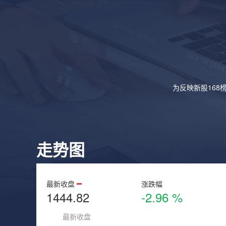
为反映新股168
走势图
最新收盘
涨跌幅
1444.82
-2.96 %