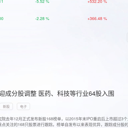
11
-5.52 %
+532.20 %
00
-2.28 %
+366.48 %
首迎成分股调整 医药、科技等行业64股入围
新股
电子
院去年12月正式发布新股168榜单，以2015年末IPO重启后上市超
点关注的168只股票进行跟踪。榜单自发布以来表现优异，跟踪成分股的1