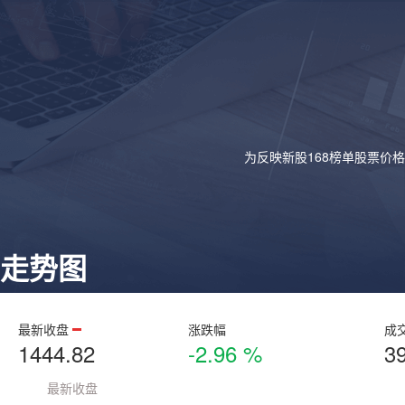
为反映新股168榜单股票价
走势图
最新收盘
涨跌幅
成
1444.82
-2.96 %
3