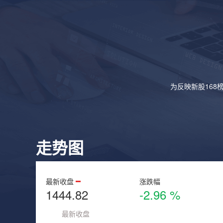
为反映新股168
走势图
最新收盘
涨跌幅
1444.82
-2.96 %