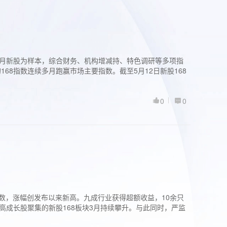
过3个月新股为样本，综合财务、机构增减持、特色调研等多项指
68指数连续多月跑赢市场主要指数。截至5月12日新股168
0
0
股指数，涨幅创发布以来新高。九成行业获得超额收益，10余只
高成长股聚集的新股168板块3月持续攀升。与此同时，严监