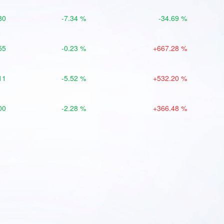
80
-7.34 %
-34.69 %
55
-0.23 %
+667.28 %
11
-5.52 %
+532.20 %
00
-2.28 %
+366.48 %