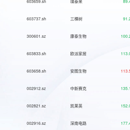
603659.sh
璞泰来
89.
603737.sh
三棵树
91.
300601.sz
康泰生物
100.
603833.sh
欧派家居
113.
603658.sh
安图生物
113.
002912.sz
中新赛克
135.
002821.sz
凯莱英
152.
002916.sz
深南电路
177.