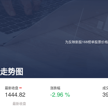
为反映新股168榜单股票价
走势图
最新收盘
涨跌幅
成
1444.82
-2.96 %
3