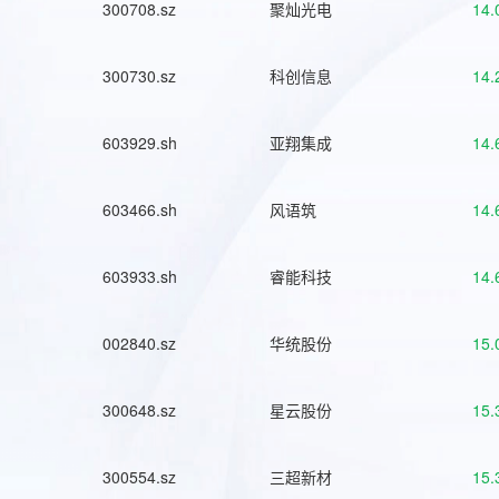
300708.sz
聚灿光电
14.
300730.sz
科创信息
14.
603929.sh
亚翔集成
14.
603466.sh
风语筑
14.
603933.sh
睿能科技
14.
002840.sz
华统股份
15.
300648.sz
星云股份
15.
300554.sz
三超新材
15.