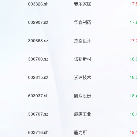
603326.sh
我乐家居
17.
002907.sz
华森制药
17.
300668.sz
杰恩设计
17.
300700.sz
岱勒新材
18.
002815.sz
崇达技术
18.
603037.sh
凯众股份
18.
300707.sz
威唐工业
18.
603716.sh
塞力斯
19.