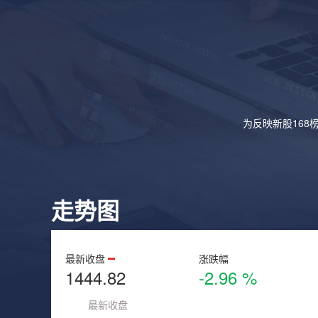
为反映新股168
走势图
最新收盘
涨跌幅
1444.82
-2.96 %