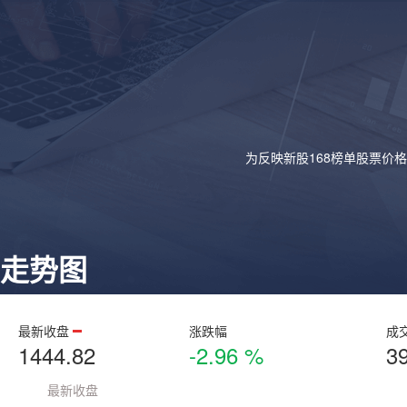
为反映新股168榜单股票价
走势图
最新收盘
涨跌幅
成
1444.82
-2.96 %
3