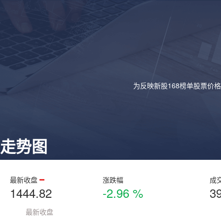
为反映新股168榜单股票价
走势图
最新收盘
涨跌幅
成
1444.82
-2.96 %
3