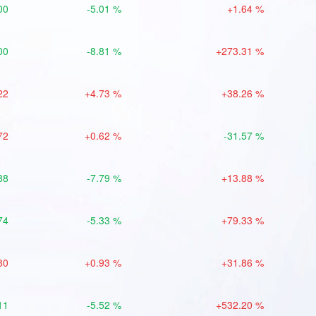
00
-5.01 %
+1.64 %
00
-8.81 %
+273.31 %
22
+4.73 %
+38.26 %
72
+0.62 %
-31.57 %
88
-7.79 %
+13.88 %
74
-5.33 %
+79.33 %
80
+0.93 %
+31.86 %
11
-5.52 %
+532.20 %