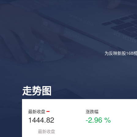
为反映新股168
走势图
最新收盘
涨跌幅
1444.82
-2.96 %