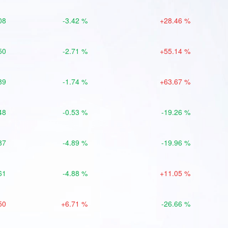
08
-3.42 %
+28.46 %
50
-2.71 %
+55.14 %
89
-1.74 %
+63.67 %
48
-0.53 %
-19.26 %
87
-4.89 %
-19.96 %
61
-4.88 %
+11.05 %
50
+6.71 %
-26.66 %