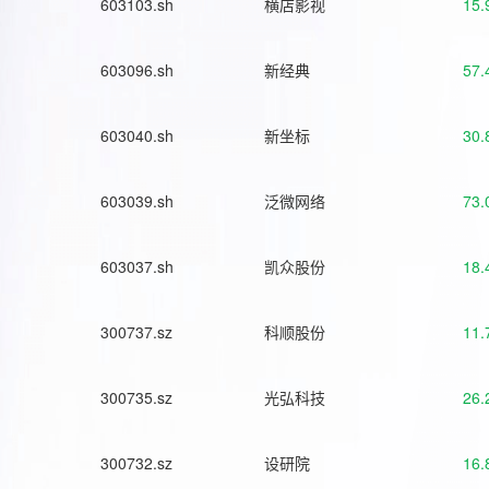
603103.sh
横店影视
15.
603096.sh
新经典
57.
603040.sh
新坐标
30.
603039.sh
泛微网络
73.
603037.sh
凯众股份
18.
300737.sz
科顺股份
11.
300735.sz
光弘科技
26.
300732.sz
设研院
16.