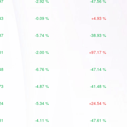
97
-2.92 %
-47.56 %
43
-0.09 %
+4.93 %
87
-5.74 %
-38.93 %
01
-2.00 %
+97.17 %
48
-6.76 %
-47.14 %
73
-4.87 %
-41.48 %
24
-5.34 %
+24.54 %
81
-4.11 %
-47.61 %