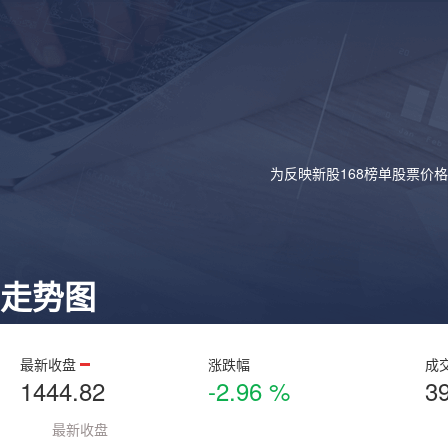
为反映新股168榜单股票价
走势图
最新收盘
涨跌幅
成
1444.82
-2.96 %
3