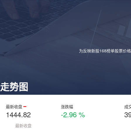
为反映新股168榜单股票价
走势图
最新收盘
涨跌幅
成
1444.82
-2.96 %
3