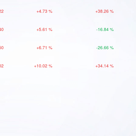
22
+4.73 %
+38.26 %
40
+5.61 %
-16.84 %
50
+6.71 %
-26.66 %
02
+10.02 %
+34.14 %