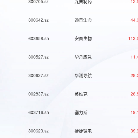
300705.sz
九典制药
12.
300642.sz
透景生命
44.
603658.sh
安图生物
113.
300527.sz
华舟应急
11.
300627.sz
华测导航
28.
002837.sz
英维克
28.
603716.sh
塞力斯
19.
300623.sz
捷捷微电
39.