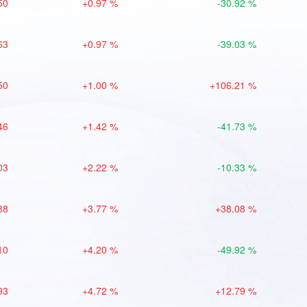
50
+0.97 %
-30.92 %
63
+0.97 %
-39.03 %
50
+1.00 %
+106.21 %
46
+1.42 %
-41.73 %
03
+2.22 %
-10.33 %
88
+3.77 %
+38.08 %
10
+4.20 %
-49.92 %
93
+4.72 %
+12.79 %