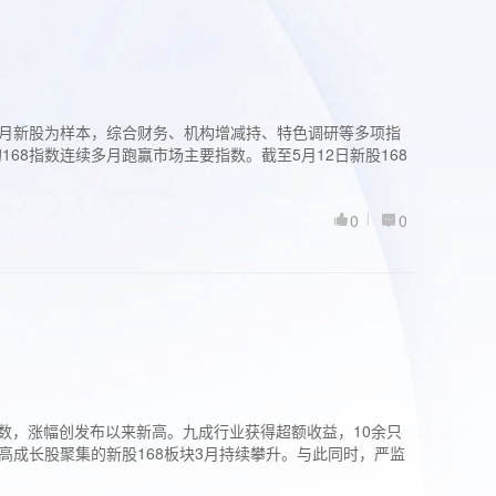
过3个月新股为样本，综合财务、机构增减持、特色调研等多项指
68指数连续多月跑赢市场主要指数。截至5月12日新股168
0
0
股指数，涨幅创发布以来新高。九成行业获得超额收益，10余只
高成长股聚集的新股168板块3月持续攀升。与此同时，严监