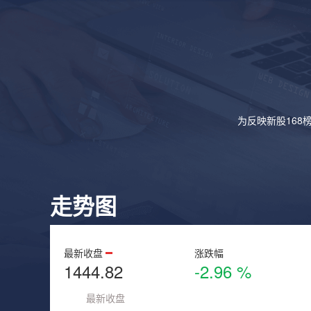
为反映新股168
走势图
最新收盘
涨跌幅
1444.82
-2.96 %