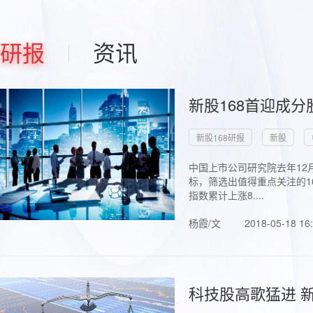
研报
资讯
新股168首迎成分
新股168研报
新股
中国上市公司研究院去年12
标，筛选出值得重点关注的1
指数累计上涨8....
杨霞/文
2018-05-18 16
科技股高歌猛进 新