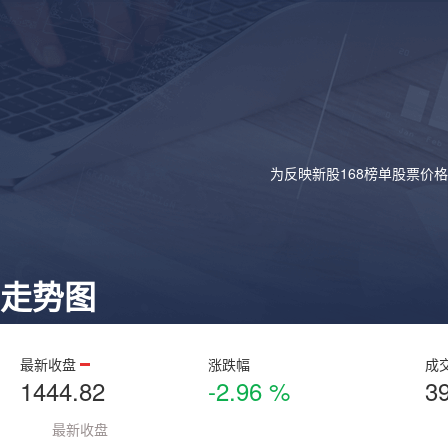
为反映新股168榜单股票价
走势图
最新收盘
涨跌幅
成
1444.82
-2.96 %
3