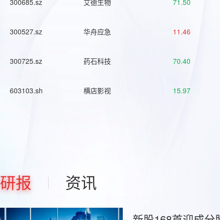
300685.sz
艾德生物
71.50
300527.sz
华舟应急
11.46
300725.sz
药石科技
70.40
603103.sh
横店影视
15.97
研报
资讯
新股168首迎成分