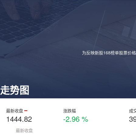
为反映新股168榜单股票价
走势图
最新收盘
涨跌幅
成
1444.82
-2.96 %
3