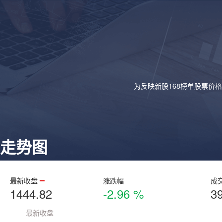
为反映新股168榜单股票价
走势图
最新收盘
涨跌幅
成
1444.82
-2.96 %
3