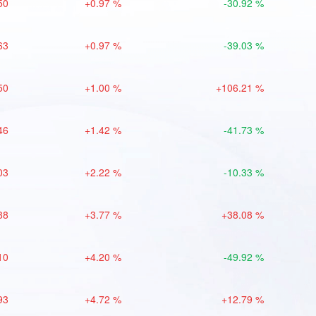
50
+0.97 %
-30.92 %
63
+0.97 %
-39.03 %
50
+1.00 %
+106.21 %
46
+1.42 %
-41.73 %
03
+2.22 %
-10.33 %
88
+3.77 %
+38.08 %
10
+4.20 %
-49.92 %
93
+4.72 %
+12.79 %