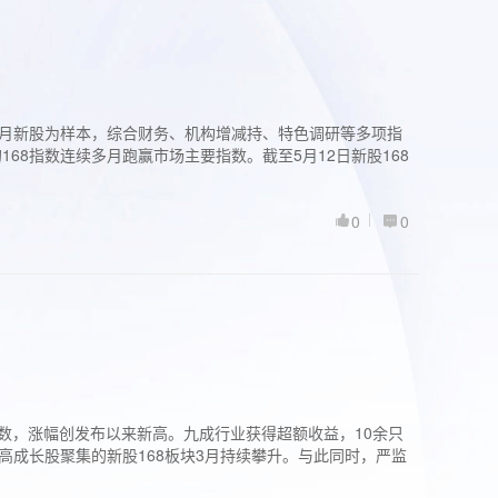
过3个月新股为样本，综合财务、机构增减持、特色调研等多项指
68指数连续多月跑赢市场主要指数。截至5月12日新股168
0
0
股指数，涨幅创发布以来新高。九成行业获得超额收益，10余只
高成长股聚集的新股168板块3月持续攀升。与此同时，严监