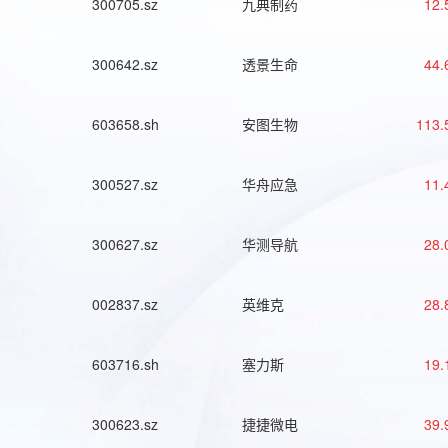
300705.sz
九典制药
12.
300642.sz
透景生命
44.
603658.sh
安图生物
113.
300527.sz
华舟应急
11.
300627.sz
华测导航
28.
002837.sz
英维克
28.
603716.sh
塞力斯
19.
300623.sz
捷捷微电
39.