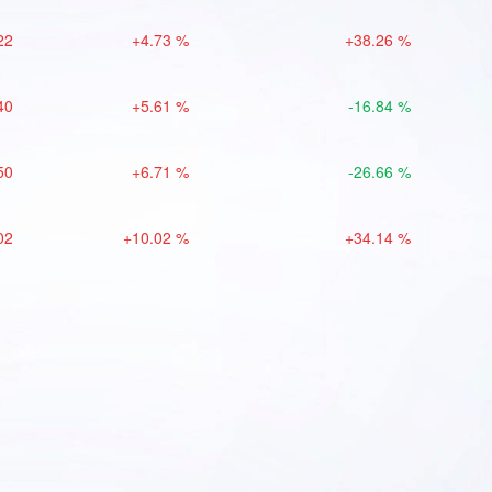
22
+4.73 %
+38.26 %
40
+5.61 %
-16.84 %
50
+6.71 %
-26.66 %
02
+10.02 %
+34.14 %