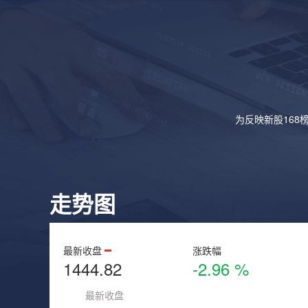
为反映新股168
走势图
最新收盘
涨跌幅
1444.82
-2.96 %