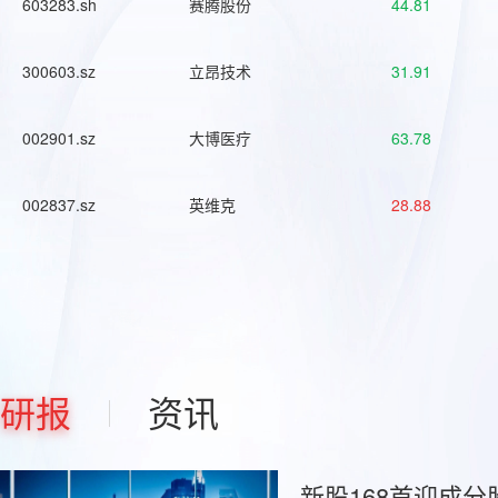
603283.sh
赛腾股份
44.81
300603.sz
立昂技术
31.91
002901.sz
大博医疗
63.78
002837.sz
英维克
28.88
研报
资讯
新股168首迎成分