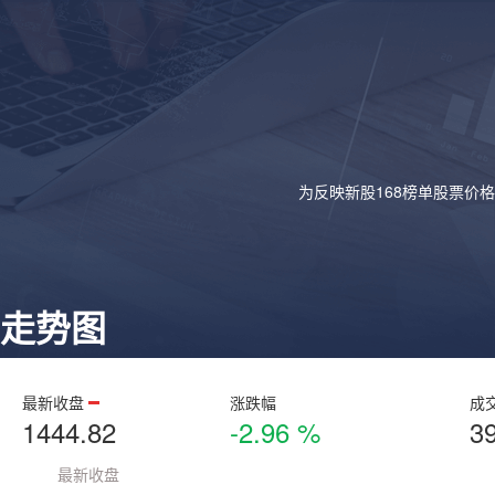
为反映新股168榜单股票价
走势图
最新收盘
涨跌幅
成
1444.82
-2.96 %
3