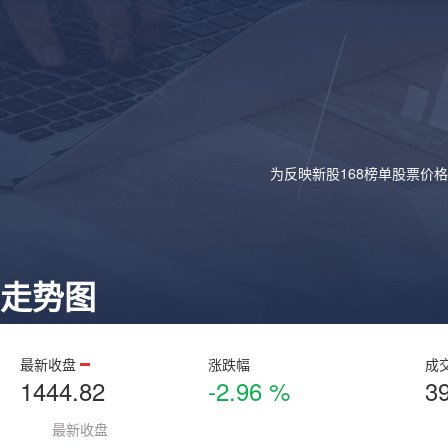
为反映新股168榜单股票价
走势图
最新收盘
涨跌幅
成
1444.82
-2.96 %
3