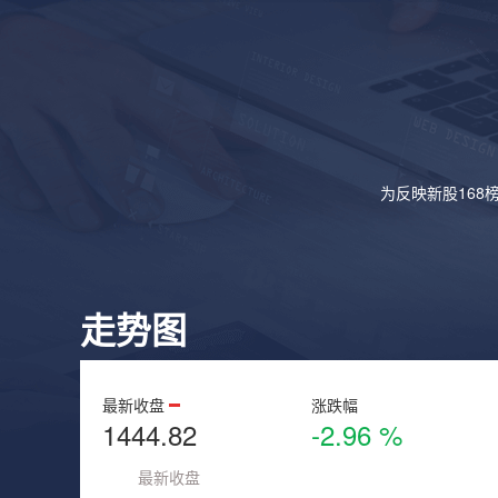
为反映新股168
走势图
最新收盘
涨跌幅
1444.82
-2.96 %