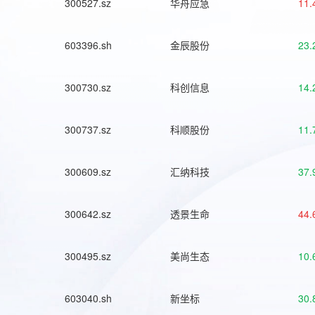
300527.sz
华舟应急
11.
603396.sh
金辰股份
23.
300730.sz
科创信息
14.
300737.sz
科顺股份
11.
300609.sz
汇纳科技
37.
300642.sz
透景生命
44.
300495.sz
美尚生态
10.
603040.sh
新坐标
30.