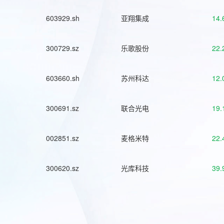
603929.sh
亚翔集成
14.
300729.sz
乐歌股份
22.
603660.sh
苏州科达
12.
300691.sz
联合光电
19.
002851.sz
麦格米特
22.
300620.sz
光库科技
39.