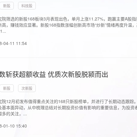
新股
科技股
院筛选的新股168板块3月表现出色，单月上涨11.27%，跑赢主要A
高，赚钱效应显著。新股168指数涨幅创新高市场“炒新”情绪再度升温，
..
8-04-11 11:54
指数斩获超额收益 优质次新股脱颍而出
新股
次新股
究院12月初发布值得重点关注的168只新股榜单，并进行了长期动态跟踪
及基本面异动，从中梳理总结对长期投资价值有影响的重要信息，为投资者
多的关注，...
8-01-10 15:40