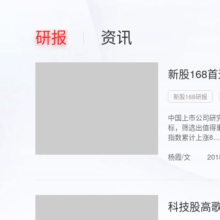
研报
资讯
新股168
新股168研报
中国上市公司研究
标，筛选出值得重
指数累计上涨8...
杨霞/文
201
科技股高歌