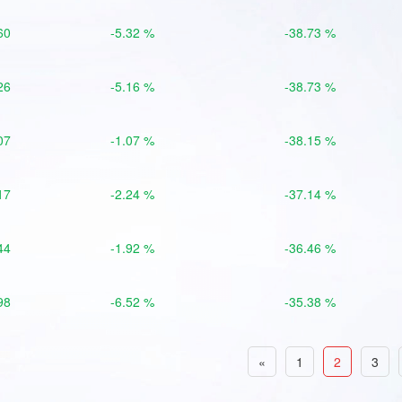
60
-5.32 %
-38.73 %
26
-5.16 %
-38.73 %
07
-1.07 %
-38.15 %
17
-2.24 %
-37.14 %
44
-1.92 %
-36.46 %
98
-6.52 %
-35.38 %
«
1
2
3