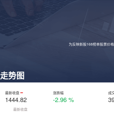
为反映新股168榜单股票价
走势图
最新收盘
涨跌幅
成
1444.82
-2.96 %
3