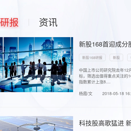
研报
资讯
新股168首迎成分
新股168研报
新股
中国上市公司研究院去年12
标，筛选出值得重点关注的1
指数累计上涨8....
杨霞/文
2018-05-18 16
科技股高歌猛进 新