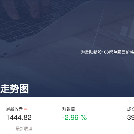
为反映新股168榜单股票价
走势图
最新收盘
涨跌幅
成
1444.82
-2.96 %
3