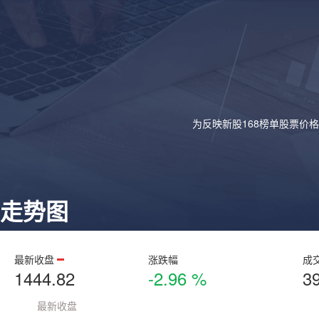
为反映新股168榜单股票价
走势图
最新收盘
涨跌幅
成
1444.82
-2.96 %
3