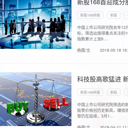
新股168首迎成分
新股168研报
新股
中国上市公司研究院去年12
标，筛选出值得重点关注的1
指数累计上涨8....
杨霞/文
2018-05-18 16
科技股高歌猛进 新
新股168研报
新股
中国上市公司研究院筛选的新
股票价格创历史新高，赚钱效
管仍在延续，3月1...
杨霞/文
2018-04-11 11