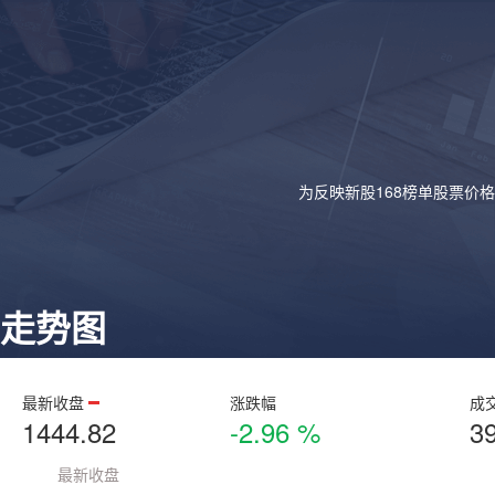
为反映新股168榜单股票价
走势图
最新收盘
涨跌幅
成
1444.82
-2.96 %
3