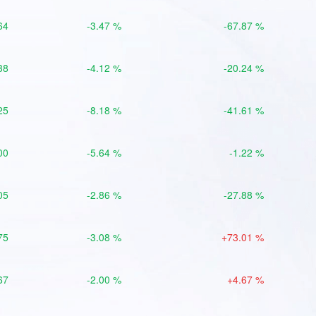
64
-3.47 %
-67.87 %
38
-4.12 %
-20.24 %
25
-8.18 %
-41.61 %
00
-5.64 %
-1.22 %
05
-2.86 %
-27.88 %
75
-3.08 %
+73.01 %
67
-2.00 %
+4.67 %