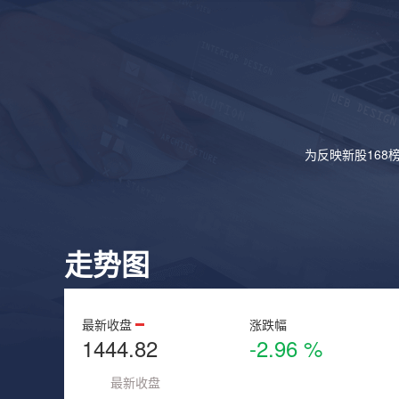
为反映新股168
走势图
最新收盘
涨跌幅
1444.82
-2.96 %