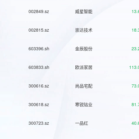
002849.sz
威星智能
13.
002815.sz
崇达技术
18.
603396.sh
金辰股份
23.
603833.sh
欧派家居
113.
300616.sz
尚品宅配
73.
300618.sz
寒锐钴业
81.
300723.sz
一品红
40.