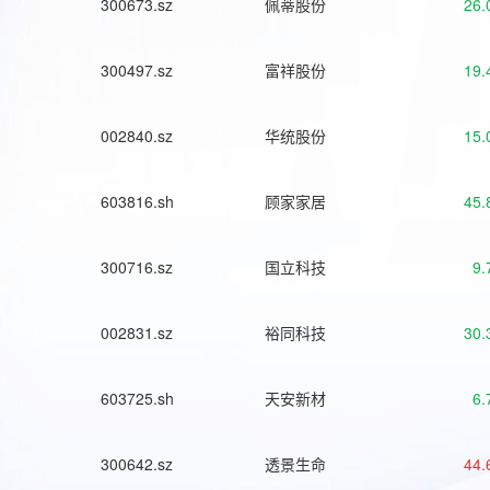
300673.sz
佩蒂股份
26.
300497.sz
富祥股份
19.
002840.sz
华统股份
15.
603816.sh
顾家家居
45.
300716.sz
国立科技
9.
002831.sz
裕同科技
30.
603725.sh
天安新材
6.
300642.sz
透景生命
44.