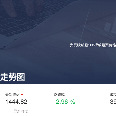
为反映新股168榜单股票价
走势图
最新收盘
涨跌幅
成
1444.82
-2.96 %
3